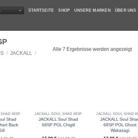
n
STARTSEITE
SHOP
UNSERE MARKEN
ÜBER UNS
SP
Alle 7 Ergebnisse werden angezeigt
TS
/
JACKALL
/
 SHAD 68SP
JACKALL SOUL SHAD 68SP
JACKALL SOUL SHAD 6
oul Shad
JACKALL Soul Shad
JACKALL Soul Sha
art Back
68SP POL Chigill
68SP POL Ghost
ill
Wakasagi