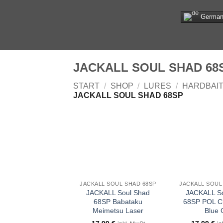
Zum
Germa
Inhalt
springen
JACKALL SOUL SHAD 68
START
/
SHOP
/
LURES
/
HARDBAI
JACKALL SOUL SHAD 68SP
JACKALL SOUL SHAD 68SP
JACKALL SOUL
JACKALL Soul Shad
JACKALL S
68SP Babataku
68SP POL Ch
Meimetsu Laser
Blue G