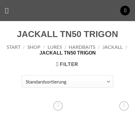
Zum
Inhalt
springen
JACKALL TN50 TRIGON
START
/
SHOP
/
LURES
/
HARDBAITS
/
JACKALL
/
JACKALL TN50 TRIGON
FILTER