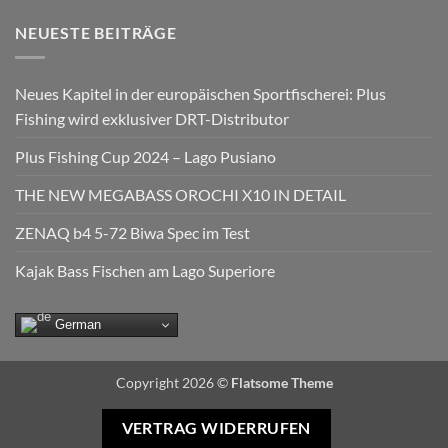
NEUESTE BEITRÄGE
Neues Kapitel in der europäischen Sportfischerei: Plus
Fishing wird exklusiver DRT-Distributor
Plus Fishing Cup 2024 – Lago Pusiano
THE NEW MEGABASS OROCHI X10 IN DETAIL
ZENAQ b4 5-72 Biwa Spec im Test
Kajak Bass Fischen am Lago Superiore
German
Copyright 2026 ©
Flatsome Theme
VERTRAG WIDERRUFEN