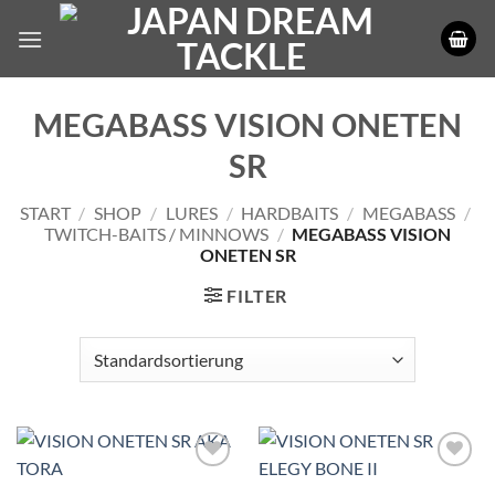
Zum
Inhalt
springen
MEGABASS VISION ONETEN
SR
START
/
SHOP
/
LURES
/
HARDBAITS
/
MEGABASS
/
TWITCH-BAITS / MINNOWS
/
MEGABASS VISION
ONETEN SR
FILTER