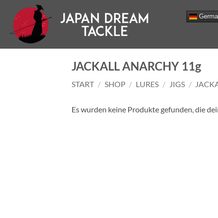
Zum
Germa
Inhalt
springen
JACKALL ANARCHY 11g
START
/
SHOP
/
LURES
/
JIGS
/
JACK
Es wurden keine Produkte gefunden, die de