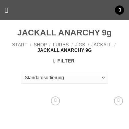
Zum
Inhalt
springen
JACKALL ANARCHY 9g
START
/
SHOP
/
LURES
/
JIGS
/
JACKALL
/
JACKALL ANARCHY 9G
FILTER