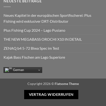
NEUESTE BEITRÄGE
Neues Kapitel in der europäischen Sportfischerei: Plus
Fishing wird exklusiver DRT-Distributor
Plus Fishing Cup 2024 – Lago Pusiano
THE NEW MEGABASS OROCHI X10 IN DETAIL
ZENAQ b4 5-72 Biwa Spec im Test
Kajak Bass Fischen am Lago Superiore
German
Copyright 2026 ©
Flatsome Theme
VERTRAG WIDERRUFEN