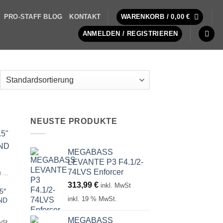
PRO-STAFF BLOG
KONTAKT
WARENKORB /
0,00
€
ANMELDEN / REGISTRIEREN
NEUSTE PRODUKTE
MEGABASS
LEVANTE P3 F4.1/2-
74LVS Enforcer
REINS RACING ROCKVIB SHAD 3.5″
313,99
€
inkl. MwSt
5″
inkl. 19 % MwSt.
ND
MEGABASS
er
er
wSt