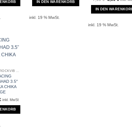
ist:
war:
ist:
RENKORB
IN DEN WARENKORB
Preis
Preis
€
3,99 €.
7,99 €
3,99 €.
war:
ist:
IN DEN WARENKOR
7,99 €
3,99 €.
.
inkl. 19 % MwSt.
inkl. 19 % MwSt.
REINS RACING ROCKVIB SHAD 3.5″
ACING
HAD 3.5″
KA CHIKA
GE
ünglicher
Aktueller
€
inkl. MwSt
Preis
ist:
RENKORB
€
3,99 €.
.