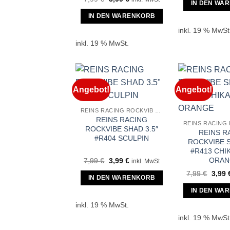
war:
IN DEN WA
Preis
Preis
7,99 
war:
ist:
IN DEN WARENKORB
7,99 €
3,99 €.
inkl. 19 % MwSt
inkl. 19 % MwSt.
Angebot!
Angebot!
REINS RACING ROCKVIB SHAD 3.5″
REINS RACING
ROCKVIBE SHAD 3.5″
REINS R
#R404 SCULPIN
ROCKVIBE S
#R413 CHI
ORAN
Ursprünglicher
Aktueller
7,99
€
3,99
€
inkl. MwSt
Preis
Preis
Urspr
7,99
€
3,99
war:
ist:
IN DEN WARENKORB
Preis
7,99 €
3,99 €.
war:
IN DEN WA
7,99 
inkl. 19 % MwSt.
inkl. 19 % MwSt