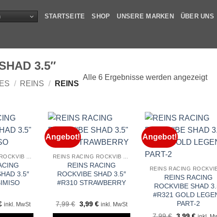
n
STARTSEITE
SHOP
UNSERE MARKEN
ÜBER UNS
SHAD 3.5″
Alle 6 Ergebnisse werden angezeigt
ES
/
REINS
/
REINS
Angebot!
Angebot!
REINS RACING ROCKVIB SHAD 3.5″
REINS RACING ROCKVIB SHAD 3.5″
ACING
REINS RACING
HAD 3.5″
ROCKVIBE SHAD 3.5″
REINS RACING
BIMISO
#R310 STRAWBERRY
ROCKVIBE SHAD 3.
#R321 GOLD LEGE
PART-2
ünglicher
Aktueller
Ursprünglicher
Aktueller
€
7,99
€
3,99
€
inkl. MwSt
inkl. MwSt
Preis
Preis
Preis
Ursprünglich
Aktuell
7,99
€
3,99
€
inkl. M