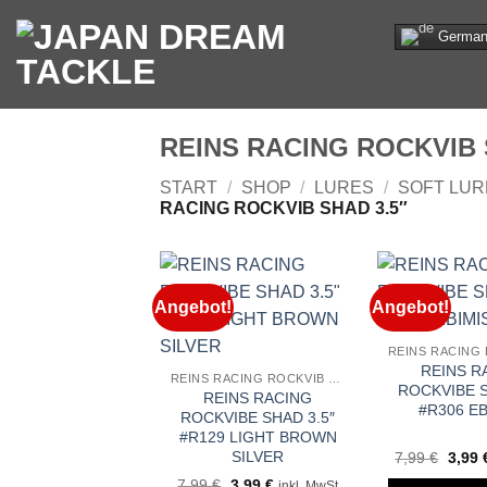
Zum
Germa
Inhalt
springen
REINS RACING ROCKVIB 
START
/
SHOP
/
LURES
/
SOFT LUR
RACING ROCKVIB SHAD 3.5″
Angebot!
Angebot!
REINS R
REINS RACING ROCKVIB SHAD 3.5″
ROCKVIBE S
REINS RACING
#R306 E
ROCKVIBE SHAD 3.5″
#R129 LIGHT BROWN
SILVER
Urspr
7,99
€
3,99
Preis
Ursprünglicher
Aktueller
7,99
€
3,99
€
inkl. MwSt