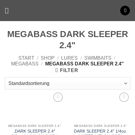
Zum
Inhalt
springen
MEGABASS DARK SLEEPER
2.4"
START
/
SHOP
/
LURES
/
SWIMBAITS
/
MEGABASS
/
MEGABASS DARK SLEEPER 2.4"
FILTER
MEGABASS DARK SLEEPER 2.4"
MEGABASS DARK SLEEPER 2.4"
‚DARK SLEEPER 2.4″
DARK SLEEPER 2.4″ 1/4oz.