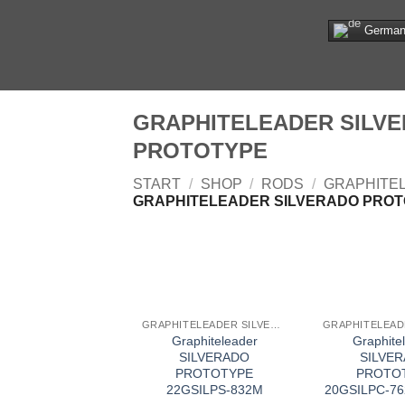
Zum
Germa
Inhalt
springen
GRAPHITELEADER SILV
PROTOTYPE
START
/
SHOP
/
RODS
/
GRAPHITE
GRAPHITELEADER SILVERADO PRO
GRAPHITELEADER SILVERADO PROTOTYPE
Graphiteleader
Graphite
SILVERADO
SILVE
PROTOTYPE
PROTO
22GSILPS-832M
20GSILPC-7