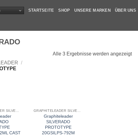
n
STARTSEITE
SHOP
UNSERE MARKEN
ÜBER UNS
ERADO
Alle 3 Ergebnisse werden angezeigt
LEADER
/
TOTYPE
GRAPHITELEADER SILVERADO PROTOTYPE
GRAPHITELEADER SILVERADO PROTOTYPE
leader
Graphiteleader
RADO
SILVERADO
TYPE
PROTOTYPE
62ML CAST
20GSILPS-792M