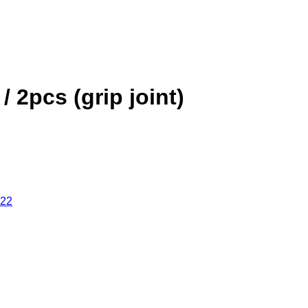
pcs (grip joint)
22