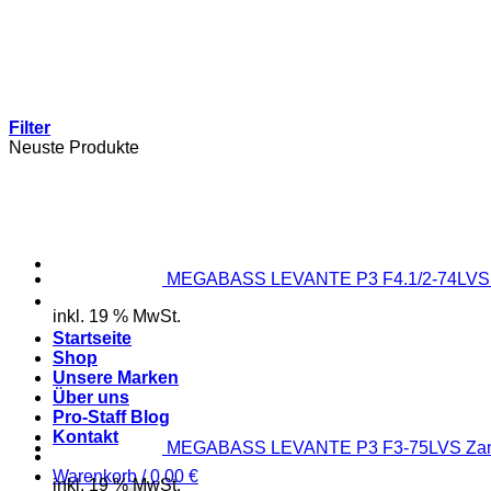
Zum
Inhalt
springen
Filter
Neuste Produkte
MEGABASS LEVANTE P3 F4.1/2-74LVS 
inkl. 19 % MwSt.
Startseite
Shop
Unsere Marken
Über uns
Pro-Staff Blog
Kontakt
MEGABASS LEVANTE P3 F3-75LVS Zan
Warenkorb /
0,00
€
inkl. 19 % MwSt.