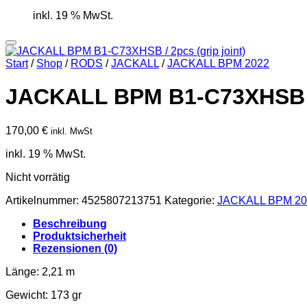
inkl. 19 % MwSt.
Start
/
Shop
/
RODS
/
JACKALL
/
JACKALL BPM 2022
JACKALL BPM B1-C73XHSB / 2
170,00
€
inkl. MwSt
inkl. 19 % MwSt.
Nicht vorrätig
Artikelnummer:
4525807213751
Kategorie:
JACKALL BPM 20
Beschreibung
Produktsicherheit
Rezensionen (0)
Länge: 2,21 m
Gewicht: 173 gr