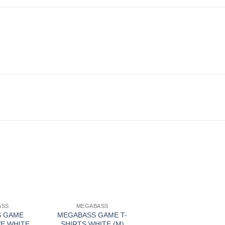
ASS
MEGABASS
 GAME
MEGABASS GAME T-
E WHITE
SHIRTS WHITE (M)