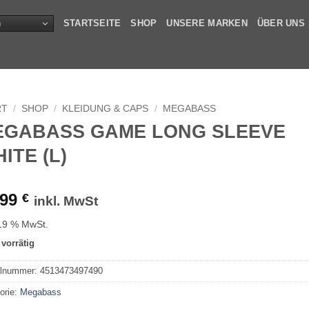
n
STARTSEITE
SHOP
UNSERE MARKEN
ÜBER UNS
RT
/
SHOP
/
KLEIDUNG & CAPS
/
MEGABASS
EGABASS GAME LONG SLEEVE
ITE (L)
,99
€
inkl. MwSt
 19 % MwSt.
 vorrätig
elnummer:
4513473497490
orie:
Megabass