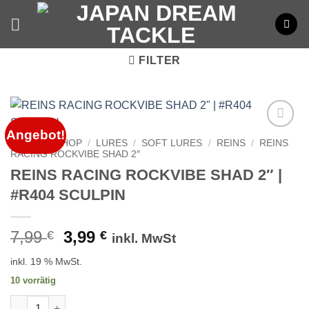
Zum
Inhalt
springen
FILTER
Angebot!
START
/
SHOP
/
LURES
/
SOFT LURES
/
REINS
/
REINS
RACING ROCKVIBE SHAD 2″
REINS RACING ROCKVIBE SHAD 2″ |
#R404 SCULPIN
Ursprünglicher
Aktueller
7,99
3,99
€
€
inkl. MwSt
Preis
Preis
inkl. 19 % MwSt.
war:
ist:
10 vorrätig
7,99 €
3,99 €.
REINS RACING ROCKVIBE SHAD 2" | #R404 SCULPIN Menge