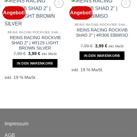
Angebot!
Angebot!
REINS RACING ROCKVIBE SHAD 2″
REINS RACING ROCKVIB
REINS RACING ROCKVIBE SHAD 2″
SHAD 2″ | #R306 EBIMISO
REINS RACING ROCKVIB
SHAD 2″ | #R129 LIGHT
Ursprünglicher
Aktueller
7,99
€
3,99
€
inkl. MwSt
BROWN SILVER
Preis
Preis
Ursprünglicher
Aktueller
7,99
€
3,99
€
war:
ist:
inkl. MwSt
IN DEN WARENKORB
Preis
Preis
7,99 €
3,99 €.
war:
ist:
IN DEN WARENKORB
7,99 €
3,99 €.
inkl. 19 % MwSt.
inkl. 19 % MwSt.
Impressum
AGB