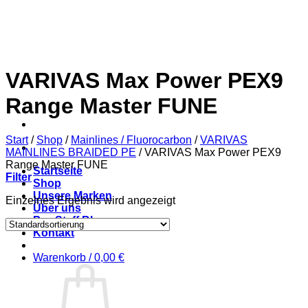
Zum
Inhalt
springen
VARIVAS Max Power PEX9
Range Master FUNE
Start
/
Shop
/
Mainlines / Fluorocarbon
/
VARIVAS
MAINLINES BRAIDED PE
/
VARIVAS Max Power PEX9
Range Master FUNE
Startseite
Filter
Shop
Unsere Marken
Einzelnes Ergebnis wird angezeigt
Über uns
Pro-Staff Blog
Kontakt
Warenkorb /
0,00
€