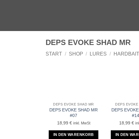
Zum
Inhalt
springen
DEPS EVOKE SHAD MR
START
/
SHOP
/
LURES
/
HARDBAI
DEPS EVOKE SHAD MR
DEPS EVOKE
DEPS EVOKE SHAD MR
DEPS EVOKE
#07
#1
18,99
€
18,99
€
inkl. MwSt
in
IN DEN WARENKORB
IN DEN WA