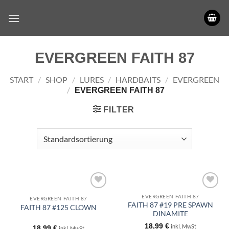
Zum
Inhalt
springen
EVERGREEN FAITH 87
START
/
SHOP
/
LURES
/
HARDBAITS
/
EVERGREEN
/
EVERGREEN FAITH 87
FILTER
EVERGREEN FAITH 87
EVERGREEN FAITH 87
FAITH 87 #19 PRE SPAWN
FAITH 87 #125 CLOWN
DINAMITE
18,99
€
inkl. MwSt
18,99
€
inkl. MwSt