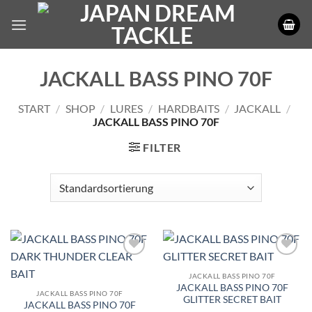
Zum
Inhalt
springen
JACKALL BASS PINO 70F
START
/
SHOP
/
LURES
/
HARDBAITS
/
JACKALL
/
JACKALL BASS PINO 70F
FILTER
JACKALL BASS PINO 70F
JACKALL BASS PINO 70F
JACKALL BASS PINO 70F
GLITTER SECRET BAIT
JACKALL BASS PINO 70F