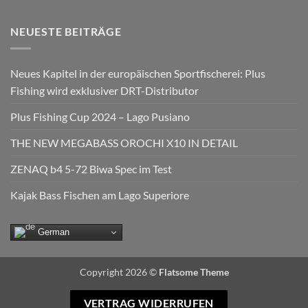
NEUESTE BEITRÄGE
Neues Kapitel in der europäischen Sportfischerei: Plus
Fishing wird exklusiver DRT-Distributor
Plus Fishing Cup 2024 – Lago Pusiano
THE NEW MEGABASS OROCHI X10 IN DETAIL
ZENAQ b4 5-72 Biwa Spec im Test
Kajak Bass Fischen am Lago Superiore
German
Copyright 2026 ©
Flatsome Theme
VERTRAG WIDERRUFEN