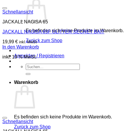
Schnellansicht
JACKALL NAGISA 65
Es befinden sich keine Produkte im Warenkorb.
JACKALL NAGISA 65F GLITTER SECRET BAIT
Zurück zum Shop
19,99
€
inkl. MwSt
In den Warenkorb
Anmelden / Registrieren
inkl. 19 % MwSt.
Suchen
nach:
Warenkorb
Es befinden sich keine Produkte im Warenkorb.
Schnellansicht
Zurück zum Shop