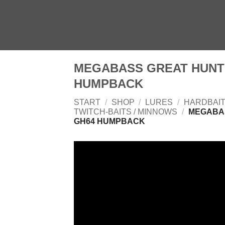
Zum
Inhalt
springen
MEGABASS GREAT HUNT
HUMPBACK
START
/
SHOP
/
LURES
/
HARDBAI
TWITCH-BAITS / MINNOWS
/
MEGABAS
GH64 HUMPBACK