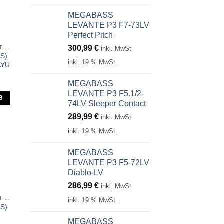
MEGABASS
LEVANTE P3 F7-73LV
Perfect Pitch
300,99
€
MEGABASS GREAT HUNTING GH64 HUMPBACK
inkl. MwSt
S)
inkl. 19 % MwSt.
AYU
MEGABASS
LEVANTE P3 F5.1/2-
B
74LV Sleeper Contact
289,99
€
inkl. MwSt
inkl. 19 % MwSt.
MEGABASS
LEVANTE P3 F5-72LV
Diablo-LV
286,99
€
inkl. MwSt
MEGABASS GREAT HUNTING GH64 HUMPBACK
inkl. 19 % MwSt.
S)
MEGABASS