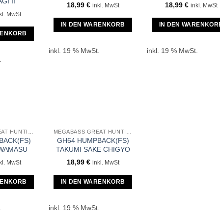
GI II
18,99
€
18,99
€
inkl. MwSt
inkl. MwSt
kl. MwSt
IN DEN WARENKORB
IN DEN WARENKOR
RENKORB
inkl. 19 % MwSt.
inkl. 19 % MwSt.
.
MEGABASS GREAT HUNTING GH64 HUMPBACK
MEGABASS GREAT HUNTING GH64 HUMPBACK
BACK(FS)
GH64 HUMPBACK(FS)
AWAMASU
TAKUMI SAKE CHIGYO
18,99
€
kl. MwSt
inkl. MwSt
RENKORB
IN DEN WARENKORB
.
inkl. 19 % MwSt.