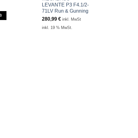
LEVANTE P3 F4.1/2-
71LV Run & Gunning
B
280,99
€
inkl. MwSt
inkl. 19 % MwSt.