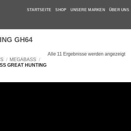
STARTSEITE
SHOP
UNSERE MARKEN
ÜBER UNS
ING GH64
Alle 11 Ergebnisse werden angezeigt
TS
/
MEGABASS
/
S GREAT HUNTING