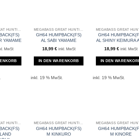
MEGABASS GREAT HUNTING GH64 HUMPBACK
MEGABASS GREAT HUNTING GH64 HUMPBACK
BACK(FS)
GH64 HUMPBACK(FS)
GH64 HUMPBACK(F
OR YAMAME
AL SABI YAMAME
AL SHINY KEIMURA 
18,99
€
18,99
€
kl. MwSt
inkl. MwSt
inkl. MwSt
RENKORB
IN DEN WARENKORB
IN DEN WARENKOR
.
inkl. 19 % MwSt.
inkl. 19 % MwSt.
MEGABASS GREAT HUNTING GH64 HUMPBACK
MEGABASS GREAT HUNTING GH64 HUMPBACK
BACK(FS)
GH64 HUMPBACK(FS)
GH64 HUMPBACK(F
HLAND
M KINKURO
M KINORE