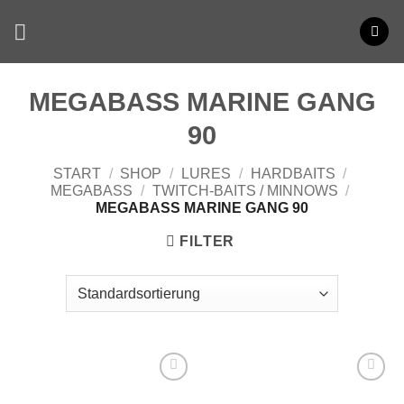
Zum
Inhalt
springen
MEGABASS MARINE GANG
90
START
/
SHOP
/
LURES
/
HARDBAITS
/
MEGABASS
/
TWITCH-BAITS / MINNOWS
/
MEGABASS MARINE GANG 90
FILTER