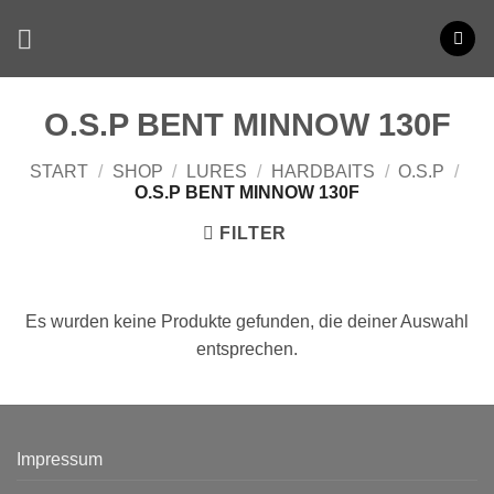
Zum
Inhalt
springen
O.S.P BENT MINNOW 130F
START
/
SHOP
/
LURES
/
HARDBAITS
/
O.S.P
/
O.S.P BENT MINNOW 130F
FILTER
Es wurden keine Produkte gefunden, die deiner Auswahl
entsprechen.
Impressum