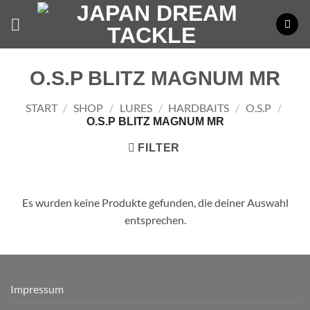
Zum
Inhalt
springen
O.S.P BLITZ MAGNUM MR
START
/
SHOP
/
LURES
/
HARDBAITS
/
O.S.P
/
O.S.P BLITZ MAGNUM MR
FILTER
Es wurden keine Produkte gefunden, die deiner Auswahl
entsprechen.
Impressum