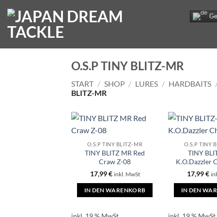
Zum
Ge
Inhalt
springen
O.S.P TINY BLITZ-MR
START
/
SHOP
/
LURES
/
HARDBAITS
BLITZ-MR
O.S.P TINY BLITZ-MR
O.S.P TINY 
TINY BLITZ MR Red
TINY BL
Craw Z-08
K.O.Dazzler 
17,99
€
17,99
€
inkl. MwSt
in
IN DEN WARENKORB
IN DEN WA
inkl. 19 % MwSt.
inkl. 19 % MwSt.