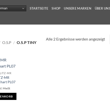
rman
STARTSEITE
SHOP
UNSERE MARKEN
ÜBER UN
Alle 2 Ergebnisse werden angezeigt
/
O.S.P
/
O.S.P TINY
BLITZ-MR
ITZ-MR
Chart PL07
kl. MwSt
RENKORB