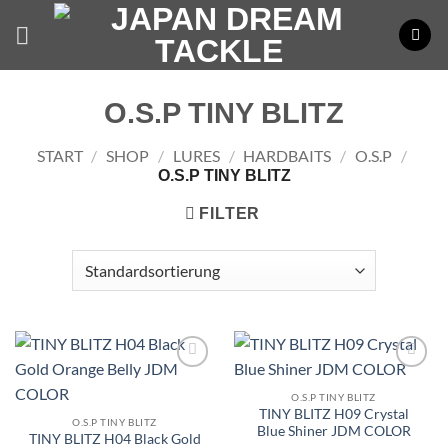
Zum
Inhalt
springen
O.S.P TINY BLITZ
START
/
SHOP
/
LURES
/
HARDBAITS
/
O.S.P
/
O.S.P TINY BLITZ
FILTER
O.S.P TINY BLITZ
TINY BLITZ H09 Crystal
O.S.P TINY BLITZ
Blue Shiner JDM COLOR
TINY BLITZ H04 Black Gold