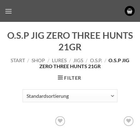
Zum
Inhalt
springen
O.S.P JIG ZERO THREE HUNTS
21GR
START
/
SHOP
/
LURES
/
JIGS
/
O.S.P.
/
O.S.P JIG
ZERO THREE HUNTS 21GR
FILTER