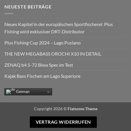
NEUESTE BEITRÄGE
Neues Kapitel in der europäischen Sportfischerei: Plus
Fishing wird exklusiver DRT-Distributor
Plus Fishing Cup 2024 – Lago Pusiano
THE NEW MEGABASS OROCHI X10 IN DETAIL
ZENAQ b4 5-72 Biwa Spec im Test
Kajak Bass Fischen am Lago Superiore
German
Copyright 2026 ©
Flatsome Theme
VERTRAG WIDERRUFEN