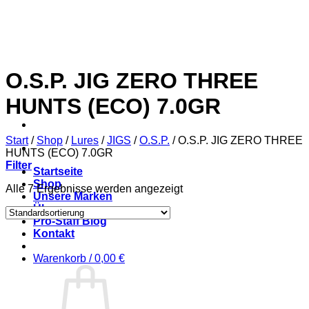
Zum
Inhalt
springen
O.S.P. JIG ZERO THREE
HUNTS (ECO) 7.0GR
Start
/
Shop
/
Lures
/
JIGS
/
O.S.P.
/
O.S.P. JIG ZERO THREE
HUNTS (ECO) 7.0GR
Filter
Startseite
Shop
Alle 7 Ergebnisse werden angezeigt
Unsere Marken
Über uns
Pro-Staff Blog
Kontakt
Warenkorb /
0,00
€