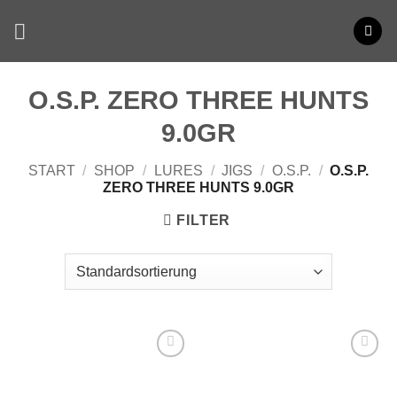
Zum
Inhalt
springen
O.S.P. ZERO THREE HUNTS
9.0GR
START
/
SHOP
/
LURES
/
JIGS
/
O.S.P.
/
O.S.P.
ZERO THREE HUNTS 9.0GR
FILTER