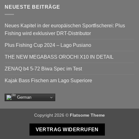
NEUESTE BEITRÄGE
Neues Kapitel in der europäischen Sportfischerei: Plus
Fishing wird exklusiver DRT-Distributor
Plus Fishing Cup 2024 – Lago Pusiano
THE NEW MEGABASS OROCHI X10 IN DETAIL
ZENAQ b4 5-72 Biwa Spec im Test
Kajak Bass Fischen am Lago Superiore
German
Copyright 2026 ©
Flatsome Theme
VERTRAG WIDERRUFEN