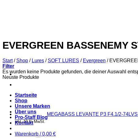
Zum
Inhalt
springen
EVERGREEN BASSENEMY ST
Start
/
Shop
/
Lures
/
SOFT LURES
/
Evergreen
/
EVERGREEN
Filter
Es wurden keine Produkte gefunden, die deiner Auswahl ents
Neuste Produkte
Startseite
Shop
Unsere Marken
Über uns
MEGABASS LEVANTE P3 F4.1/2-74LVS 
Pro-Staff Blog
inkl. 19 % MwSt.
Kontakt
Warenkorb /
0,00
€