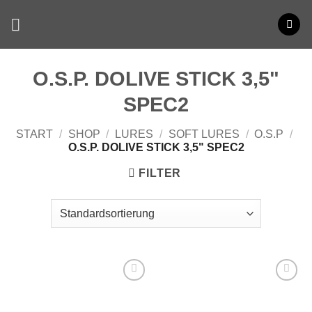
Zum
Inhalt
springen
O.S.P. DOLIVE STICK 3,5"
SPEC2
START
/
SHOP
/
LURES
/
SOFT LURES
/
O.S.P
/
O.S.P. DOLIVE STICK 3,5" SPEC2
FILTER