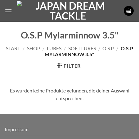
Zum
Inhalt
springen
O.S.P Mylarminnow 3.5"
START
/
SHOP
/
LURES
/
SOFT LURES
/
O.S.P
/
O.S.P
MYLARMINNOW 3.5"
FILTER
Es wurden keine Produkte gefunden, die deiner Auswahl
entsprechen.
Impressum