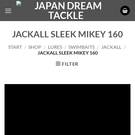
Zum
Inhalt
springen
JACKALL SLEEK MIKEY 160
START
/
SHOP
/
LURES
/
SWIMBAITS
/
JACKALL
/
JACKALL SLEEK MIKEY 160
FILTER