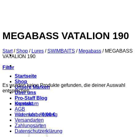
Zum
Inhalt
springen
MEGABASS VATALION 190
Start
/
Shop
/
Lures
/
SWIMBAITS
/
Megabass
/
MEGABASS
VATALION 190
Filter
Startseite
Shop
Es wurden keine Produkte gefunden, die deiner Auswahl
Unsere Marken
entsprechen.
Über uns
Pro-Staff Blog
Impressum
Kontakt
AGB
Widerrufsbelehrung
Warenkorb /
0,00
€
Versandarten
Zahlungsarten
Datenschutzerklärung