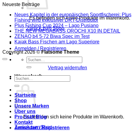
Neueste Beiträge
Neues Kapitel in der europäischen Sportfischerei: Plus
Es befinden sich keine Produkte im Warenkorb.
Fishing wird exklusiver DRT-Distributor
Plus Fishing Cup 2024 – Lago Pusiano
Zurück zum Shop
THE NEW MEGABASS OROCHI X10 IN DETAIL
ZENAQ b4 5-72 Biwa Spec im Test
Kajak Bass Fischen am Lago Superiore
Anmelden / Registrieren
Copyright 2026 ©
Flatsome Theme
Suchen
nach:
Vertrag widerrufen
Warenkorb
Suchen
nach:
Startseite
Shop
Unsere Marken
Über uns
Pro-Staff Blog
Es befinden sich keine Produkte im Warenkorb.
Kontakt
Zurück zum Shop
Anmelden / Registrieren