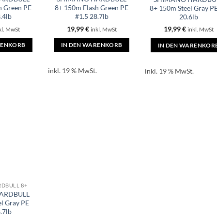
h Green PE
8+ 150m Flash Green PE
8+ 150m Steel Gray P
.4lb
#1.5 28.7lb
20.6lb
19,99
€
19,99
€
kl. MwSt
inkl. MwSt
inkl. MwSt
RENKORB
IN DEN WARENKORB
IN DEN WARENKOR
inkl. 19 % MwSt.
inkl. 19 % MwSt.
DBULL 8+
ARDBULL
l Gray PE
.7lb