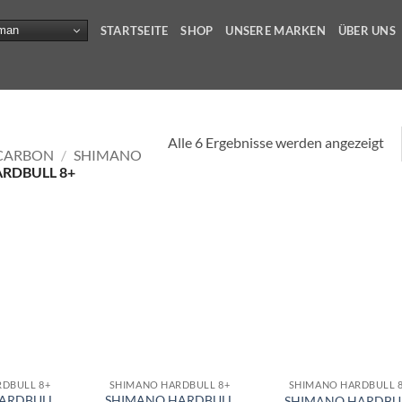
man
STARTSEITE
SHOP
UNSERE MARKEN
ÜBER UNS
Alle 6 Ergebnisse werden angezeigt
OCARBON
/
SHIMANO
RDBULL 8+
DBULL 8+
SHIMANO HARDBULL 8+
SHIMANO HARDBULL 
ARDBULL
SHIMANO HARDBULL
SHIMANO HARDBU