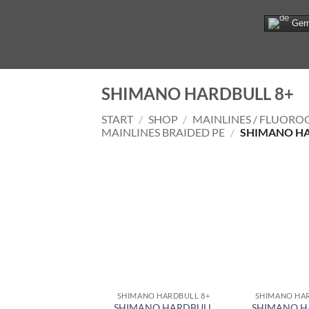
Zum
Ger
Inhalt
springen
SHIMANO HARDBULL 8+
START
/
SHOP
/
MAINLINES / FLUOR
MAINLINES BRAIDED PE
/
SHIMANO HA
SHIMANO HARDBULL 8+
SHIMANO HAR
SHIMANO HARDBULL
SHIMANO H