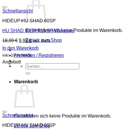
Schnellansicht
HIDEUP HU SHAD 60SP
Es befinden sich keine Produkte im Warenkorb.
HU SHAD 60SP #15 SP Wakasagi
Ursprünglicher
Aktueller
Zurück zum Shop
18,99
€
9,99
€
inkl. MwSt
Preis
Preis
In den Warenkorb
war:
ist:
Anmelden / Registrieren
inkl. 19 % MwSt.
18,99 €
9,99 €.
Angebot!
Suchen
nach:
Warenkorb
Schnellansicht
Es befinden sich keine Produkte im Warenkorb.
HIDEUP HU SHAD 60SP
Zurück zum Shop