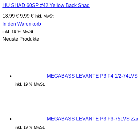
HU SHAD 60SP #42 Yellow Back Shad
Ursprünglicher
Aktueller
18,99
€
9,99
€
inkl. MwSt
Preis
Preis
In den Warenkorb
war:
ist:
inkl. 19 % MwSt.
18,99 €
9,99 €.
Neuste Produkte
MEGABASS LEVANTE P3 F4.1/2-74LVS 
inkl. 19 % MwSt.
MEGABASS LEVANTE P3 F3-75LVS Zan
inkl. 19 % MwSt.