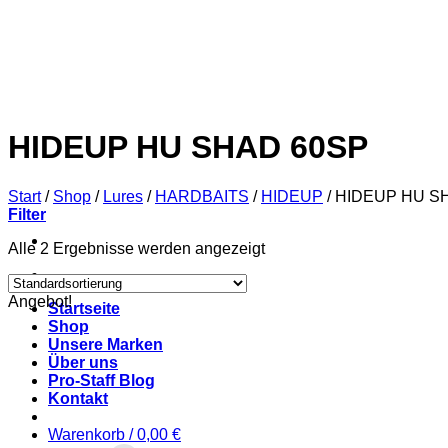
Zum
Inhalt
springen
HIDEUP HU SHAD 60SP
Start
/
Shop
/
Lures
/
HARDBAITS
/
HIDEUP
/
HIDEUP HU S
Filter
Alle 2 Ergebnisse werden angezeigt
Angebot!
Startseite
Shop
Unsere Marken
Über uns
Pro-Staff Blog
Kontakt
Warenkorb /
0,00
€