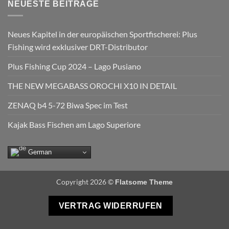
NEUESTE BEITRÄGE
Neues Kapitel in der europäischen Sportfischerei: Plus
Fishing wird exklusiver DRT-Distributor
Plus Fishing Cup 2024 – Lago Pusiano
THE NEW MEGABASS OROCHI X10 IN DETAIL
ZENAQ b4 5-72 Biwa Spec im Test
Kajak Bass Fischen am Lago Superiore
German
Copyright 2026 ©
Flatsome Theme
VERTRAG WIDERRUFEN