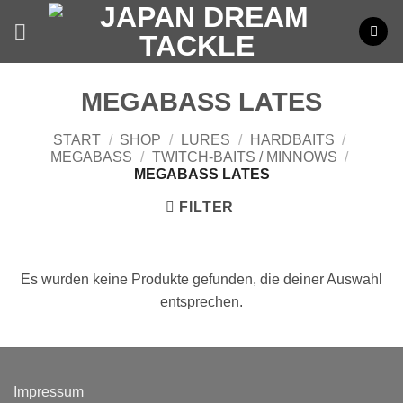
Zum
Inhalt
springen
MEGABASS LATES
START
/
SHOP
/
LURES
/
HARDBAITS
/
MEGABASS
/
TWITCH-BAITS / MINNOWS
/
MEGABASS LATES
FILTER
Es wurden keine Produkte gefunden, die deiner Auswahl
entsprechen.
Impressum