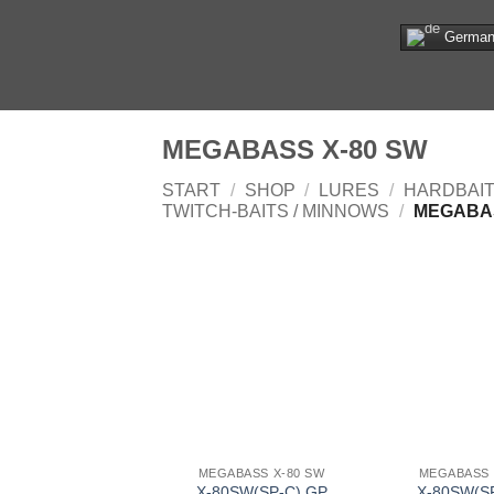
Zum
Germa
Inhalt
springen
MEGABASS X-80 SW
START
/
SHOP
/
LURES
/
HARDBAI
TWITCH-BAITS / MINNOWS
/
MEGABAS
MEGABASS X-80 SW
MEGABASS 
X-80SW(SP-C) GP
X-80SW(S