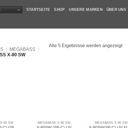
n
STARTSEITE
SHOP
UNSERE MARKEN
ÜBER UNS
Alle 5 Ergebnisse werden angezeigt
TS
/
MEGABASS
/
S X-80 SW
X-80 SW
MEGABASS X-80 SW
MEGABASS X-80 SW
P-C) GP
X-80SW (SP-C) UV
X-80SW(SP-C) UV F