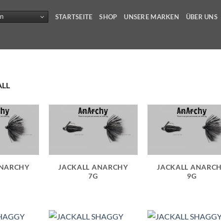
n
STARTSEITE
SHOP
UNSERE MARKEN
ÜBER UNS
ALL
ANARCHY
JACKALL ANARCHY
JACKALL ANARC
7G
9G