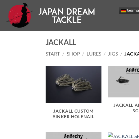
Zum
Germa
Inhalt
springen
JACKALL
START
/
SHOP
/
LURES
/
JIGS
/
JACK
JACKALL 
5G
JACKALL CUSTOM
SINKER HOLENAIL