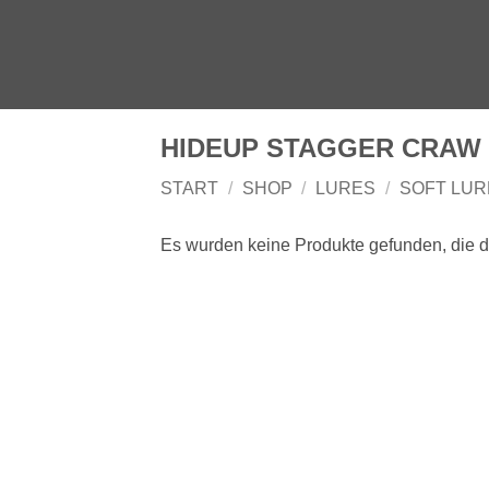
Zum
Inhalt
springen
HIDEUP STAGGER CRAW 
START
/
SHOP
/
LURES
/
SOFT LUR
Es wurden keine Produkte gefunden, die 