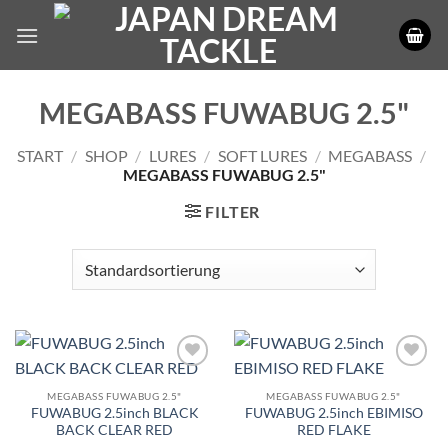
Zum
Inhalt
springen
MEGABASS FUWABUG 2.5"
START
/
SHOP
/
LURES
/
SOFT LURES
/
MEGABASS
/
MEGABASS FUWABUG 2.5"
FILTER
MEGABASS FUWABUG 2.5"
MEGABASS FUWABUG 2.5"
FUWABUG 2.5inch BLACK
FUWABUG 2.5inch EBIMISO
BACK CLEAR RED
RED FLAKE