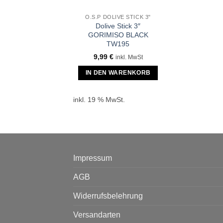
O.S.P DOLIVE STICK 3"
Dolive Stick 3″
GORIMISO BLACK
TW195
9,99
€
inkl. MwSt
IN DEN WARENKORB
inkl. 19 % MwSt.
Impressum
AGB
Widerrufsbelehrung
Versandarten