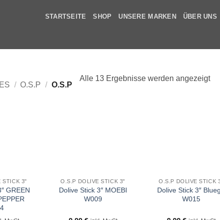
STARTSEITE
SHOP
UNSERE MARKEN
ÜBER UNS
Alle 13 Ergebnisse werden angezeigt
ES
/
O.S.P
/
O.S.P
 STICK 3"
O.S.P DOLIVE STICK 3"
O.S.P DOLIVE STICK 
 3″ GREEN
Dolive Stick 3″ MOEBI
Dolive Stick 3″ Bluegi
PEPPER
W009
W015
4