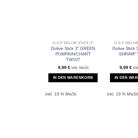
O.S.P DOLIVE STICK 3"
O.S.P DOLIVE
Dolive Stick 3″ GREEN
Dolive Stick
PUMPKIN/CHART
SHRIMP 
TW107
9,99
€
9,99
€
inkl. MwSt
ink
IN DEN WARENKORB
IN DEN WA
inkl. 19 % MwSt.
inkl. 19 % MwSt