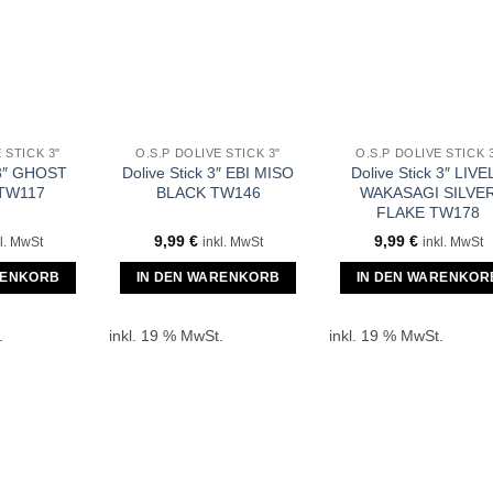
 STICK 3"
O.S.P DOLIVE STICK 3"
O.S.P DOLIVE STICK 
 3″ GHOST
Dolive Stick 3″ EBI MISO
Dolive Stick 3″ LIVE
TW117
BLACK TW146
WAKASAGI SILVE
FLAKE TW178
9,99
€
9,99
€
l. MwSt
inkl. MwSt
inkl. MwSt
RENKORB
IN DEN WARENKORB
IN DEN WARENKOR
.
inkl. 19 % MwSt.
inkl. 19 % MwSt.