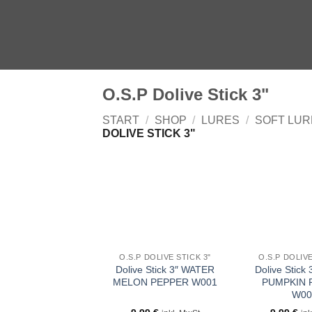
Zum
Inhalt
springen
O.S.P Dolive Stick 3"
START
/
SHOP
/
LURES
/
SOFT LUR
DOLIVE STICK 3"
O.S.P DOLIVE STICK 3"
O.S.P DOLIVE
Dolive Stick 3″ WATER
Dolive Stick
MELON PEPPER W001
PUMPKIN 
W00