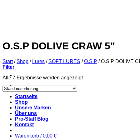
Zum
Inhalt
springen
O.S.P DOLIVE CRAW 5"
Start
/
Shop
/
Lures
/
SOFT LURES
/
O.S.P
/
O.S.P DOLIVE C
Filter
Alle 7 Ergebnisse werden angezeigt
Startseite
Shop
Unsere Marken
Über uns
Pro-Staff Blog
Kontakt
Warenkorb /
0,00
€