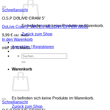
Schnellansicht
O.S.P DOLIVE CRAW 5"
Es befinden sich keine Produkte im Warenkorb.
DoLive Craw 5″ WATER MELON PEPPER W001
Zurück zum Shop
9,99
€
inkl. MwSt
In den Warenkorb
Anmelden / Registrieren
inkl. 19 % MwSt.
Suchen
nach:
Warenkorb
Es befinden sich keine Produkte im Warenkorb.
Schnellansicht
Zurück zum Shop