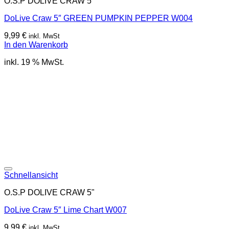
O.S.P DOLIVE CRAW 5"
DoLive Craw 5″ GREEN PUMPKIN PEPPER W004
9,99
€
inkl. MwSt
In den Warenkorb
inkl. 19 % MwSt.
Schnellansicht
O.S.P DOLIVE CRAW 5"
DoLive Craw 5″ Lime Chart W007
9,99
€
inkl. MwSt