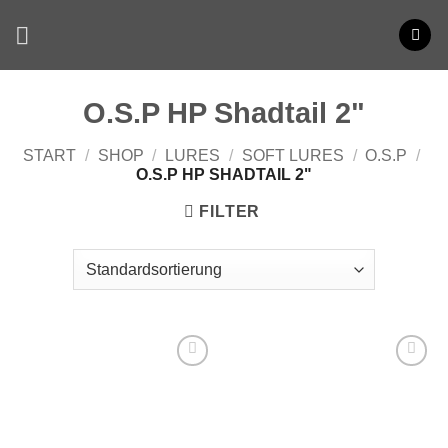
Zum
Inhalt
springen
O.S.P HP Shadtail 2"
START
/
SHOP
/
LURES
/
SOFT LURES
/
O.S.P
/
O.S.P HP SHADTAIL 2"
FILTER