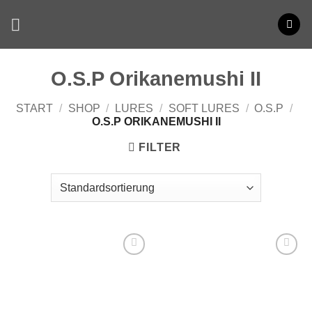
Zum
Inhalt
springen
O.S.P Orikanemushi II
START
/
SHOP
/
LURES
/
SOFT LURES
/
O.S.P
/
O.S.P ORIKANEMUSHI II
FILTER