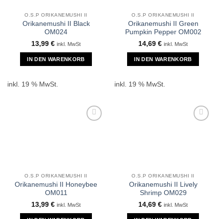
O.S.P ORIKANEMUSHI II
O.S.P ORIKANEMUSHI II
Orikanemushi II Black
Orikanemushi II Green
OM024
Pumpkin Pepper OM002
13,99
€
14,69
€
inkl. MwSt
inkl. MwSt
IN DEN WARENKORB
IN DEN WARENKORB
inkl. 19 % MwSt.
inkl. 19 % MwSt.
O.S.P ORIKANEMUSHI II
O.S.P ORIKANEMUSHI II
Orikanemushi II Honeybee
Orikanemushi II Lively
OM011
Shrimp OM029
13,99
€
14,69
€
inkl. MwSt
inkl. MwSt