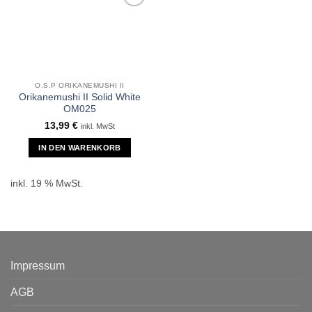
O.S.P ORIKANEMUSHI II
Orikanemushi II Solid White
OM025
13,99
€
inkl. MwSt
IN DEN WARENKORB
inkl. 19 % MwSt.
Impressum
AGB