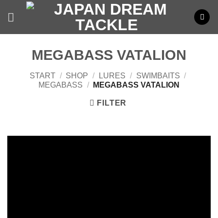
Zum
Inhalt
springen
MEGABASS VATALION
START
/
SHOP
/
LURES
/
SWIMBAITS
/
MEGABASS
/
MEGABASS VATALION
FILTER