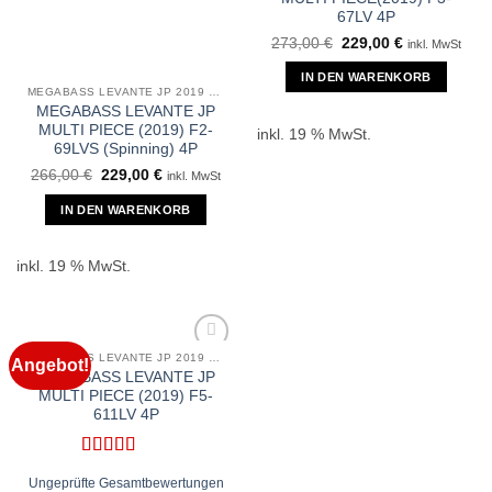
67LV 4P
Ursprünglicher
Aktueller
273,00
€
229,00
€
inkl. MwSt
Preis
Preis
war:
ist:
IN DEN WARENKORB
273,00 €
229,00 €.
MEGABASS LEVANTE JP 2019 4PCS MODELL
MEGABASS LEVANTE JP
MULTI PIECE (2019) F2-
inkl. 19 % MwSt.
69LVS (Spinning) 4P
Ursprünglicher
Aktueller
266,00
€
229,00
€
inkl. MwSt
Preis
Preis
war:
ist:
IN DEN WARENKORB
266,00 €
229,00 €.
inkl. 19 % MwSt.
MEGABASS LEVANTE JP 2019 4PCS MODELL
Angebot!
MEGABASS LEVANTE JP
MULTI PIECE (2019) F5-
611LV 4P
Bewertet
Ungeprüfte Gesamtbewertungen
mit
5
von 5