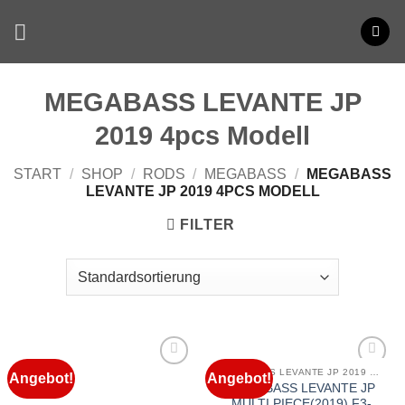
Zum
Inhalt
springen
MEGABASS LEVANTE JP
2019 4pcs Modell
START
/
SHOP
/
RODS
/
MEGABASS
/
MEGABASS
LEVANTE JP 2019 4PCS MODELL
FILTER
MEGABASS LEVANTE JP 2019 4PCS MODELL
Angebot!
Angebot!
MEGABASS LEVANTE JP
MULTI PIECE(2019) F3-