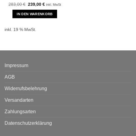
Ursprünglicher
Aktueller
283,00
€
239,00
€
inkl. MwSt
Preis
Preis
war:
ist:
IN DEN WARENKORB
283,00 €
239,00 €.
inkl. 19 % MwSt.
Impressum
AGB
Widerrufsbelehrung
Versandarten
Zahlungsarten
Datenschutzerklärung