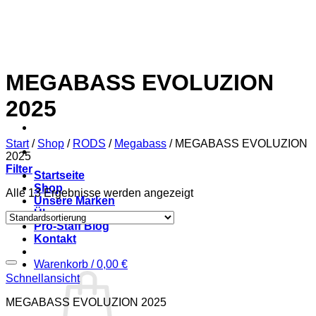
Zum
Inhalt
springen
MEGABASS EVOLUZION
2025
Start
/
Shop
/
RODS
/
Megabass
/
MEGABASS EVOLUZION
2025
Filter
Startseite
Shop
Alle 13 Ergebnisse werden angezeigt
Unsere Marken
Über uns
Pro-Staff Blog
Kontakt
Warenkorb /
0,00
€
Schnellansicht
MEGABASS EVOLUZION 2025