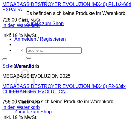
MEGABASS DESTROYER EVOLUZION (MX40) F1.1/2-66ti
EXPADA
Es befinden sich keine Produkte im Warenkorb.
726,00
€
inkl. MwSt
Zurück zum Shop
In den Warenkorb
inkl. 19 % MwSt.
Anmelden / Registrieren
Suchen
nach:
Schnellansicht
Warenkorb
MEGABASS EVOLUZION 2025
MEGABASS DESTROYER EVOLUZION (MX40) F2-63tix
CLIFFHANGER EVOLUTION
Es befinden sich keine Produkte im Warenkorb.
756,00
€
inkl. MwSt
In den Warenkorb
Zurück zum Shop
inkl. 19 % MwSt.