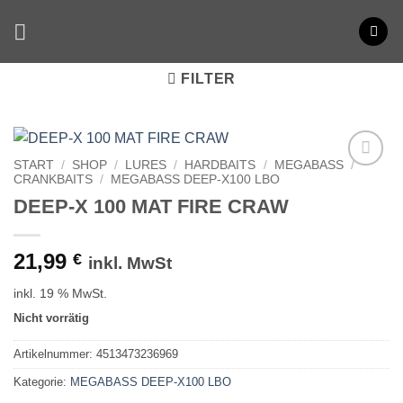
Zum
Inhalt
springen
FILTER
START
/
SHOP
/
LURES
/
HARDBAITS
/
MEGABASS
/
CRANKBAITS
/
MEGABASS DEEP-X100 LBO
DEEP-X 100 MAT FIRE CRAW
21,99
€
inkl. MwSt
inkl. 19 % MwSt.
Nicht vorrätig
Artikelnummer:
4513473236969
Kategorie:
MEGABASS DEEP-X100 LBO