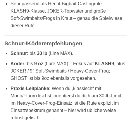
Sehr passend als Hecht‑Bigbait‑Castingrute:
KLASH9‑Klasse, JOKER‑Topwater und große
Soft‑Swimbaits/Frogs in Kraut – genau die Spielwiese
dieser Rute.
Schnur‑/Köderempfehlungen
Schnur:
bis
30 lb
(Line MAX).
Köder:
bis
9 oz
(Lure MAX) – Fokus auf
KLASH9
, plus
JOKER / 9″ Soft‑Swimbaits / Heavy‑Cover‑Frog;
GHOST ist bis 9oz ebenfalls vorgesehen.
Praxis‑Leitplanke:
Wenn du „klassisch“ mit
Mono/Fluoro fischst, orientierst du dich am 30‑lb‑Limit;
im Heavy‑Cover‑Frog‑Einsatz ist die Rute explizit im
Einsatzspektrum genannt – hier wird üblicherweise
robust gefischt