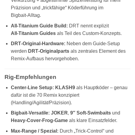
Verkürzung + abgestimmte Spitzenleistung für mehr
Präzision und „trickfähige“ Köderführung im
Bigbait‑Alltag.
All‑Titanium Guide Build:
DRT nennt explizit
All‑Titanium Guides
als Teil des Custom‑Konzepts.
DRT‑Original‑Hardware:
Neben dem Guide‑Setup
werden
DRT‑Originalparts
als zentrales Element des
Remix‑Aufbaus hervorgehoben.
Rig‑Empfehlungen
Center‑Line Setup:
KLASH9
als Hauptköder – genau
dafür ist die 70 Remix konzipiert
(Handling/Agilität/Präzision).
Bigbait‑Versatile:
JOKER
,
9″ Soft‑Swimbaits
und
Heavy‑Cover‑Frog‑Game
als klare Einsatzfelder.
Max‑Range / Spezial:
Durch „Trick‑Control“ und