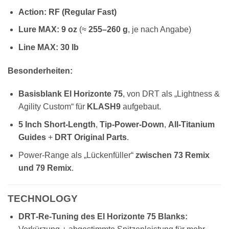
Action:
RF (Regular Fast)
Lure MAX:
9 oz
(≈
255–260 g
, je nach Angabe)
Line MAX:
30 lb
Besonderheiten:
Basisblank El Horizonte 75
, von DRT als „Lightness &
Agility Custom“ für
KLASH9
aufgebaut.
5 Inch Short‑Length
,
Tip‑Power‑Down
,
All‑Titanium
Guides
+
DRT Original Parts
.
Power‑Range als „Lückenfüller“
zwischen 73 Remix
und 79 Remix
.
TECHNOLOGY
DRT‑Re‑Tuning des El Horizonte 75 Blanks: