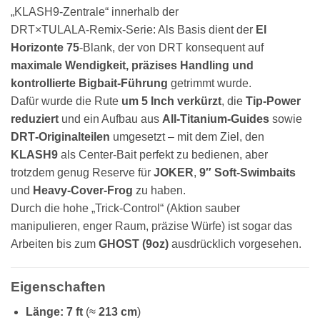
„KLASH9‑Zentrale“ innerhalb der
DRT×TULALA‑Remix‑Serie: Als Basis dient der
El
Horizonte 75
‑Blank, der von DRT konsequent auf
maximale Wendigkeit, präzises Handling und
kontrollierte Bigbait‑Führung
getrimmt wurde.
Dafür wurde die Rute
um 5 Inch verkürzt
, die
Tip‑Power
reduziert
und ein Aufbau aus
All‑Titanium‑Guides
sowie
DRT‑Originalteilen
umgesetzt – mit dem Ziel, den
KLASH9
als Center‑Bait perfekt zu bedienen, aber
trotzdem genug Reserve für
JOKER
,
9″ Soft‑Swimbaits
und
Heavy‑Cover‑Frog
zu haben.
Durch die hohe „Trick‑Control“ (Aktion sauber
manipulieren, enger Raum, präzise Würfe) ist sogar das
Arbeiten bis zum
GHOST (9oz)
ausdrücklich vorgesehen.
Eigenschaften
Länge:
7 ft
(≈
213 cm
)