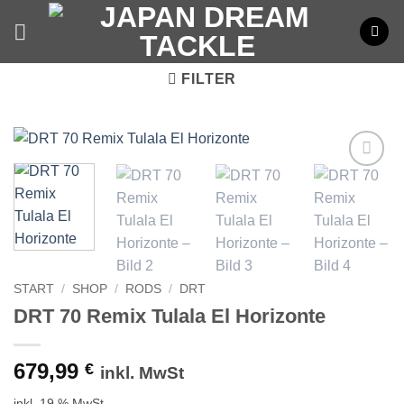
Zum
Inhalt
springen
FILTER
START
/
SHOP
/
RODS
/
DRT
DRT 70 Remix Tulala El Horizonte
679,99
€
inkl. MwSt
inkl. 19 % MwSt.