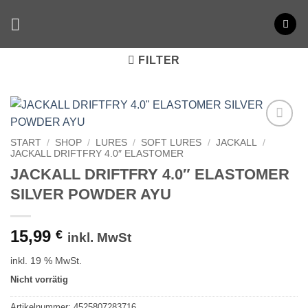
Zum
Inhalt
springen
FILTER
START
/
SHOP
/
LURES
/
SOFT LURES
/
JACKALL
/
JACKALL DRIFTFRY 4.0″ ELASTOMER
JACKALL DRIFTFRY 4.0″ ELASTOMER
SILVER POWDER AYU
15,99
€
inkl. MwSt
inkl. 19 % MwSt.
Nicht vorrätig
Artikelnummer:
4525807283716