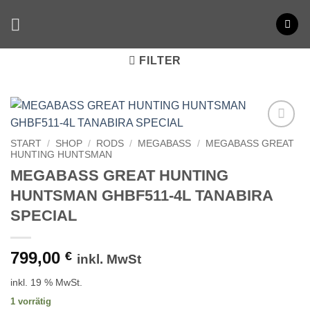
Zum
Inhalt
springen
FILTER
START
/
SHOP
/
RODS
/
MEGABASS
/
MEGABASS GREAT
HUNTING HUNTSMAN
MEGABASS GREAT HUNTING
HUNTSMAN GHBF511-4L TANABIRA
SPECIAL
799,00
€
inkl. MwSt
inkl. 19 % MwSt.
1 vorrätig